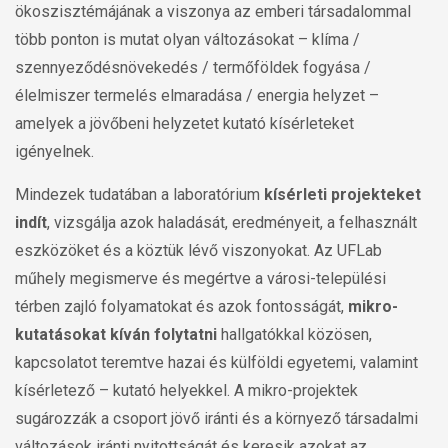
ökoszisztémájának a viszonya az emberi társadalommal
több ponton is mutat olyan változásokat – klíma /
szennyeződésnövekedés / termőföldek fogyása /
élelmiszer termelés elmaradása / energia helyzet –
amelyek a jövőbeni helyzetet kutató kísérleteket
igényelnek.
Mindezek tudatában a laboratórium
kísérleti projekteket
indít
, vizsgálja azok haladását, eredményeit, a felhasznált
eszközöket és a köztük lévő viszonyokat. Az UFLab
műhely megismerve és megértve a városi-települési
térben zajló folyamatokat és azok fontosságát,
mikro-
kutatásokat kíván folytatni
hallgatókkal közösen,
kapcsolatot teremtve hazai és külföldi egyetemi, valamint
kísérletező – kutató helyekkel. A mikro-projektek
sugározzák a csoport jövő iránti és a környező társadalmi
változások iránti nyitottságát és keresik azokat az