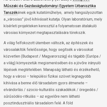
Műszaki és Gazdaságtudományi Egyetem
Urbanisztika
Tanszék
ének egyik kutatóműhelye, amely hangsúlyozottan
a „városias” jövő kihívásait kutatja. Olyan laboratórium, mely
kísérleti projekteken keresztül a folyamatosan átalakuló
városias környezet megtapasztalására törekszik.
A világ felfokozott ütemben változik, az építészek és
városalakítók felelőssége, hogy segítsék a városokat
közvetlen (Budapest / Magyarország) és tágabb (Európa /
a világ) környezetük megismerésében és a jövőre irányuló
lépések megtételében. Manapság látható és érzékelhető,
hogy a városi – települési fizikai szövet legnagyobb
kihívása a benne élő társadalom gyors átmenete –
elvándorlás / szocio-kulturális szakadékok / öregedés /
sűrűsödés-ritkulás – az egyelőre nem látható
posztindusztriális társadalom felé. A föld