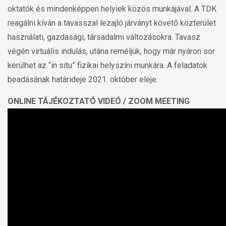
oktatók és mindenképpen helyiek közös munkájával. A TDK
reagálni kíván a tavasszal lezajló járványt követő közterület
használati, gazdasági, társadalmi változásokra. Tavasz
végén virtuális indulás, utána reméljük, hogy már nyáron sor
kerülhet az “in situ” fizikai helyszíni munkára. A feladatok
beadásának határideje 2021. október eleje.
ONLINE TÁJÉKOZTATÓ VIDEÓ / ZOOM MEETING