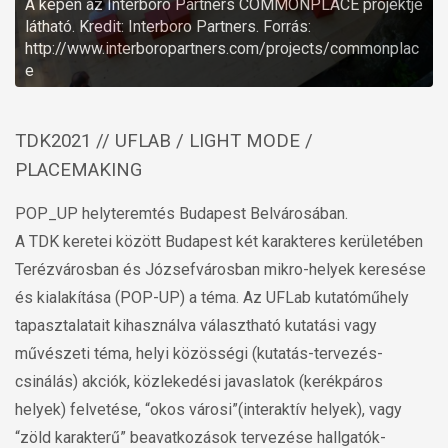
A képen az Interboro Partners HOLDING PATTERN
projektje látható. Kredit: Interboro Partners. Forrás:
http://www.interboropartners.com/projects/holding-
pattern
TDK2021 // UFLAB / LIGHT MODE /
PLACEMAKING
POP_UP helyteremtés Budapest Belvárosában.
A TDK keretei között Budapest két karakteres kerületében
Terézvárosban és Józsefvárosban mikro-helyek keresése
és kialakítása (POP-UP) a téma. Az UFLab kutatóműhely
tapasztalatait kihasználva választható kutatási vagy
művészeti téma, helyi közösségi (kutatás-tervezés-
csinálás) akciók, közlekedési javaslatok (kerékpáros
helyek) felvetése, “okos városi”(interaktív helyek), vagy
“zöld karakterű” beavatkozások tervezése hallgatók-