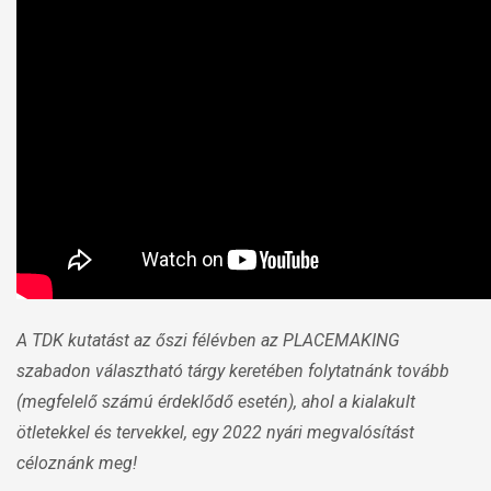
A TDK kutatást az őszi félévben az PLACEMAKING
szabadon választható tárgy keretében folytatnánk tovább
(megfelelő számú érdeklődő esetén), ahol a kialakult
ötletekkel és tervekkel, egy 2022 nyári megvalósítást
céloznánk meg!