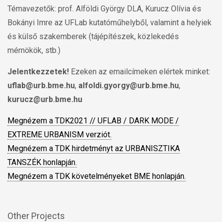
Témavezetők: prof. Alföldi György DLA, Kurucz Olívia és
Bokányi Imre az UFLab kutatóműhelyből, valamint a helyiek
és külső szakemberek (tájépítészek, közlekedés
mérnökök, stb.)
Jelentkezzetek!
Ezeken az emailcímeken elértek minket:
uflab@urb.bme.hu
,
alfoldi.gyorgy@urb.bme.hu
,
kurucz@urb.bme.hu
Megnézem a TDK2021 // UFLAB / DARK MODE /
EXTREME URBANISM verziót.
Megnézem a TDK hirdetményt az URBANISZTIKA
TANSZÉK honlapján.
Megnézem a TDK követelményeket BME honlapján.
Other Projects